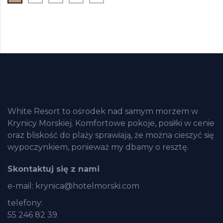
White Resort to ośrodek nad samym morzem w
Krynicy Morskiej. Komfortowe pokoje, posiłki w cenie
oraz bliskość do plaży sprawiają, że można cieszyć się
wypoczynkiem, ponieważ my dbamy o resztę.
Skontaktuj się z nami
e-mail:
krynica@hotelmorski.com
telefony:
55 246 82 39