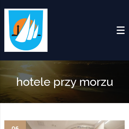
Skip to content
hotele przy morzu
06